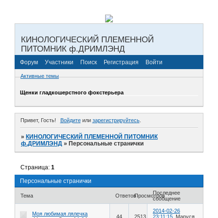
КИНОЛОГИЧЕСКИЙ ПЛЕМЕННОЙ
ПИТОМНИК ф.ДРИМЛЭНД
Форум
Участники
Поиск
Регистрация
Войти
Активные темы
Щенки гладкошерстного фокстерьера
Привет, Гость!
Войдите
или
зарегистрируйтесь
.
»
КИНОЛОГИЧЕСКИЙ ПЛЕМЕННОЙ ПИТОМНИК
ф.ДРИМЛЭНД
»
Персональные странички
Страница:
1
Персональные странички
Последнее
Тема
Ответов
Просмотров
сообщение
2014-02-26
Моя любимая лялечка
44
2513
23:11:15
Маруся