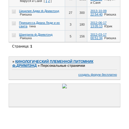
Маруся и Саня
[
1
2
]
и Саня
Цицилия Аджи ф.Дримлэнд
2013-10-09
27
300
Раюшка
22:54:40
Раюшка
Принцесса,Диана Леди и их
2012-06-17
3
180
свита
тина
13:05:13
Юрик
Шангрила ф.Дримлэнд
2012-03-17
5
156
Раюшка
00:51:34
Раюшка
Страница:
1
»
КИНОЛОГИЧЕСКИЙ ПЛЕМЕННОЙ ПИТОМНИК
ф.ДРИМЛЭНД
»
Персональные странички
создать форум бесплатно