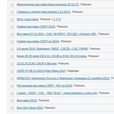
Монопродная выставка фокстерьеров 10.12.17г
Раюшка
Семинар о породе Фокстерьер 2.12.2017г
Раюшка
Фото с выставок
Раюшка
[
1
2
3
]
График выставок СКОР 2015г
Раюшка
Выставка 07.12.2014 - САС ЧФ РФСС, ПК САО. г.Ногинск МО.
Раюшка
График выставок СКОР на 2014г
Раюшка
5-6 июля 2014, Владимир, РФОС, CACIB + CAC (ЧРКФ)
Раюшка
Крым 28-29 июня 2014 2х CACIB и 2САС IKU-4страны
Раюшка
22.02.14 2САС СКОР в Москве
Раюшка
СКОР 07-08.12.2013 Кубок Мира 2013
Надежда
НРКА(UCI) Чемпионат России и Чемпионат Германии 21 сенября 2013г
Р
Расписание выставок СКОР - IKU на 2013г
Раюшка
2 июня - СКОР - САС - ПКЦ "Егор" - единственная в этом году
Раюшка
Выставки 2012г
Раюшка
Euro Dog Show 2012
Раюшка