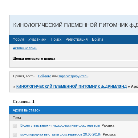
КИНОЛОГИЧЕСКИЙ ПЛЕМЕННОЙ ПИТОМНИК ф.
Форум
Участники
Поиск
Регистрация
Войти
Активные темы
Щенки немецкого шпица
Привет, Гость!
Войдите
или
зарегистрируйтесь
.
»
КИНОЛОГИЧЕСКИЙ ПЛЕМЕННОЙ ПИТОМНИК ф.ДРИМЛЭНД
»
Арх
Страница:
1
Архив выставок
Тема
Видео с выставок - гладкошерстные фокстерьеры
Раюшка
монопородная выставка фокстерьеров 20.05.2018г
Раюшка