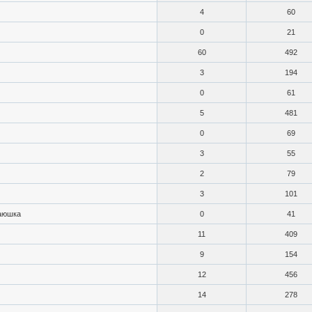
4
60
0
21
60
492
3
194
0
61
5
481
0
69
3
55
2
79
3
101
аюшка
0
41
11
409
9
154
12
456
14
278