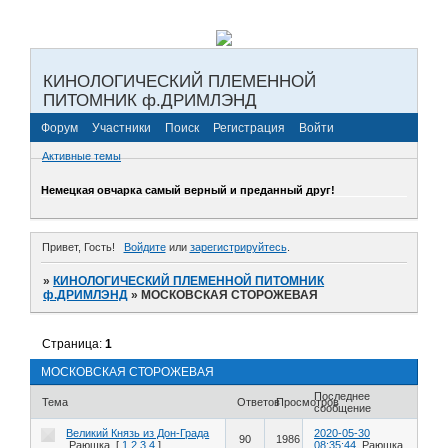
КИНОЛОГИЧЕСКИЙ ПЛЕМЕННОЙ
ПИТОМНИК ф.ДРИМЛЭНД
Форум
Участники
Поиск
Регистрация
Войти
Активные темы
Немецкая овчарка самый верный и преданный друг!
Привет, Гость!
Войдите
или
зарегистрируйтесь
.
»
КИНОЛОГИЧЕСКИЙ ПЛЕМЕННОЙ ПИТОМНИК
ф.ДРИМЛЭНД
»
МОСКОВСКАЯ СТОРОЖЕВАЯ
Страница:
1
МОСКОВСКАЯ СТОРОЖЕВАЯ
Последнее
Тема
Ответов
Просмотров
сообщение
Великий Князь из Дон-Града
2020-05-30
90
1986
Раюшка
[
1
2
3
4
]
08:35:44
Раюшка