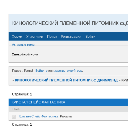
КИНОЛОГИЧЕСКИЙ ПЛЕМЕННОЙ ПИТОМНИК ф.
Форум
Участники
Поиск
Регистрация
Войти
Активные темы
Спокойной ночи
Привет, Гость!
Войдите
или
зарегистрируйтесь
.
»
КИНОЛОГИЧЕСКИЙ ПЛЕМЕННОЙ ПИТОМНИК ф.ДРИМЛЭНД
»
КР
Страница:
1
КРИСТАЛ СПЕЙС ФАНТАСТИКА
Тема
Кристал Спейс Фантастика
Раюшка
Страница:
1