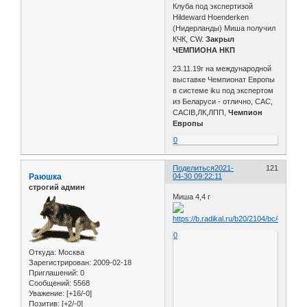
Клуба под экспертизой
Hildeward Hoenderken
(Нидерланды) Миша получил
КЧК, CW.
Закрыл
ЧЕМПИОНА НКП
23.11.19г на международной
выставке Чемпионат Европы
в системе iku под экспертом
из Беларуси - отлично, САС,
CACIB,ЛК,ЛПП,
Чемпион
Европы
0
Поделиться
2021-
121
Раюшка
04-30 09:22:11
строгий админ
Миша 4,4 г
0
Откуда:
Москва
Зарегистрирован
: 2009-02-18
Приглашений:
0
Сообщений:
5568
Уважение:
[+16/-0]
Позитив:
[+2/-0]