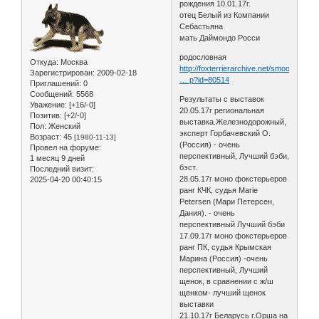
рождения 10.01.17г.
отец Белый из Компании
Себастьяна
мать Даймондо Росси
родословная
Откуда:
Москва
http://foxterrierarchive.net/smooth/det
Зарегистрирован
: 2009-02-18
… p?id=80514
Приглашений:
0
Сообщений:
5568
Результаты с выставок
Уважение:
[+16/-0]
20.05.17г региональная
Позитив:
[+2/-0]
выставка.Железнодорожный,
Пол:
Женский
эксперт Горбачевский О.
Возраст:
45
[1980-11-13]
(Россия) - очень
Провел на форуме:
перспективный, Лучший бэби,
1 месяц 9 дней
бэст.
Последний визит:
28.05.17г моно фокстерьеров
2025-04-20 00:40:15
ранг КЧК, судья Marie
Petersen (Мари Петерсен,
Дания). - очень
перспективный Лучший бэби
17.09.17г моно фокстерьеров
ранг ПК, судья Крымская
Марина (Россия) -очень
перспективный, Лучший
щенок, в сравнении с ж/ш
щенком- лучший щенок
выставки
21.10.17г Беларусь г.Орша на