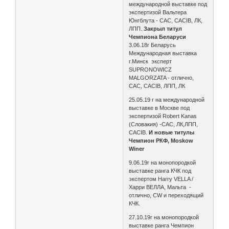
международной выставке под
экспертизой Вальтера
Юнгблута - САС, CACIB, ЛК,
ЛПП.
Закрыл титул
Чемпиона Беларуси
3.06.18г Беларусь
Международная выставка
г.Минск эксперт
SUPRONOWICZ
MALGORZATA - отлично,
САС, CACIB, ЛПП, ЛК
25.05.19 г на международной
выставке в Москве под
экспертизой Robert Kanas
(Словакия) -САС, ЛК,ЛПП,
CACIB.
И новые титулы
Чемпион РКФ, Moskow
Winer
9.06.19г на монопородкой
выставке ранга КЧК под
экспертом Harry VELLA /
Харри ВЕЛЛА, Мальта -
отлично, CW и переходящий
КЧК.
27.10.19г на монопородкой
выставке ранга Чемпион