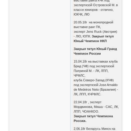
выставке ранга КЧК под
экспертизой Островской М. в
классе юниоров - отлично,
ЮКЧК, ЛЮ
20.05.18г на монопродной
выставке ранг ПК,
эксперт Jens Ruck (Австрия)
- ЛЮ, ЮПК.
Закрыл титул
Юный Чемпион НКП
Закрыл титул Юный Гранд
Чемпион России
15.04.18г на выставках клуба
Брид (ЧФ) под экспертизой
Патриной М. - ЛК, ЛПП,
ЧРФЛС,
клуба Северо-Запад (КЧФ)
под экспертизой Jose Arnaldo
de Medeiros Neto (Бразилия) -
ЛК, ЛПП, КЧРФЛС.
22.04.18г , эксперт
Мордвинова, Миша - САС, ЛК,
ЛПП, ЧОАНКОО.
Закрыл титул Чемпиона
России.
2.06.18г Беларусь Минск на