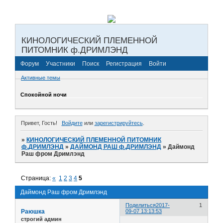
КИНОЛОГИЧЕСКИЙ ПЛЕМЕННОЙ
ПИТОМНИК ф.ДРИМЛЭНД
Форум
Участники
Поиск
Регистрация
Войти
Активные темы
Спокойной ночи
Привет, Гость!
Войдите
или
зарегистрируйтесь
.
»
КИНОЛОГИЧЕСКИЙ ПЛЕМЕННОЙ ПИТОМНИК
ф.ДРИМЛЭНД
»
ДАЙМОНД РАШ ф.ДРИМЛЭНД
»
Даймонд
Раш фром Дримлэнд
Страница:
«
1
2
3
4
5
Даймонд Раш фром Дримлэнд
Поделиться
2017-
1
Раюшка
09-07 13:13:53
строгий админ