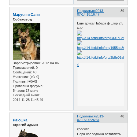
Поделиться
2013-
39
Маруся и Саня
07-14 18:16:47
Собаковод
Еще дочка Набара ф Егор 2,5
мес
Зарегистрирован
: 2012-04-06
0
Приглашений:
0
Сообщений:
48
Уважение:
[+0/-0]
Позитив:
[+0/-0]
Провел на форуме:
5 часов 17 минут
Последний визит:
2014-11-28 11:45:49
Поделиться
2013-
40
Раюшка
07-15 00:26:34
строгий админ
красота.
Пора наследника оставлять.