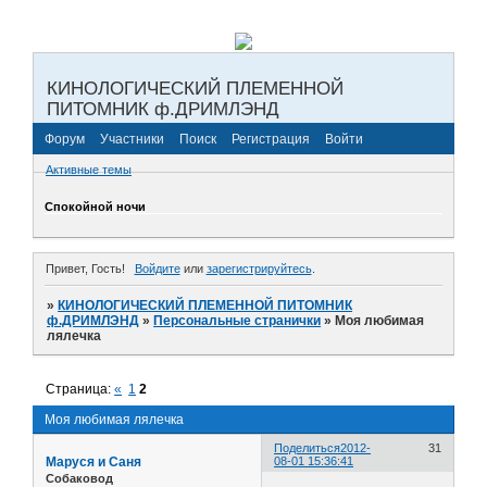
КИНОЛОГИЧЕСКИЙ ПЛЕМЕННОЙ
ПИТОМНИК ф.ДРИМЛЭНД
Форум
Участники
Поиск
Регистрация
Войти
Активные темы
Спокойной ночи
Привет, Гость!
Войдите
или
зарегистрируйтесь
.
»
КИНОЛОГИЧЕСКИЙ ПЛЕМЕННОЙ ПИТОМНИК
ф.ДРИМЛЭНД
»
Персональные странички
»
Моя любимая
лялечка
Страница:
«
1
2
Моя любимая лялечка
Поделиться
2012-
31
Маруся и Саня
08-01 15:36:41
Собаковод