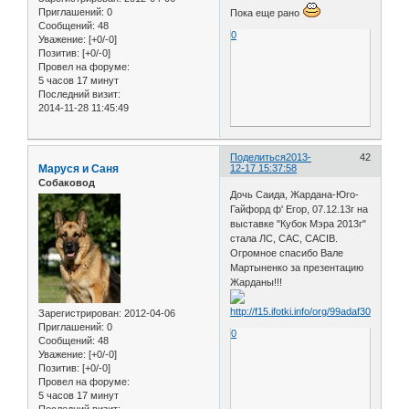
Приглашений:
0
Пока еще рано
Сообщений:
48
0
Уважение:
[+0/-0]
Позитив:
[+0/-0]
Провел на форуме:
5 часов 17 минут
Последний визит:
2014-11-28 11:45:49
Поделиться
2013-
42
Маруся и Саня
12-17 15:37:58
Собаковод
Дочь Саида, Жардана-Юго-
Гайфорд ф' Егор, 07.12.13г на
выставке "Кубок Мэра 2013г"
стала ЛС, САС, CACIB.
Огромное спасибо Вале
Мартыненко за презентацию
Жарданы!!!
Зарегистрирован
: 2012-04-06
Приглашений:
0
0
Сообщений:
48
Уважение:
[+0/-0]
Позитив:
[+0/-0]
Провел на форуме:
5 часов 17 минут