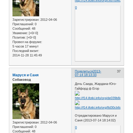
0
Зарегистрирован
: 2012-04-06
Приглашений:
0
Сообщений:
48
Уважение:
[+0/-0]
Позитив:
[+0/-0]
Провел на форуме:
5 часов 17 минут
Последний визит:
2014-11-28 11:45:49
Поделиться
2013-
37
Маруся и Саня
07-14 18:13:33
Собаковод
Дочь Саида, Жардана-Юго-
Гайфорд ф Егор
Отредактировано Маруся и
Саня (2013-07-14 18:14:02)
Зарегистрирован
: 2012-04-06
Приглашений:
0
0
Сообщений:
48