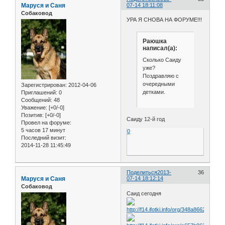
Маруся и Саня
07-14 18:11:08
Собаковод
УРА Я СНОВА НА ФОРУМЕ!!!
Раюшка
написал(а):
Сколько Саиду
уже?
Поздравляю с
очередными
Зарегистрирован
: 2012-04-06
детками.
Приглашений:
0
Сообщений:
48
Уважение:
[+0/-0]
Позитив:
[+0/-0]
Саиду 12-й год
Провел на форуме:
5 часов 17 минут
0
Последний визит:
2014-11-28 11:45:49
Поделиться
2013-
36
Маруся и Саня
07-14 18:12:14
Собаковод
Саид сегодня