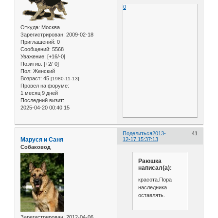
0
Откуда:
Москва
Зарегистрирован
: 2009-02-18
Приглашений:
0
Сообщений:
5568
Уважение:
[+16/-0]
Позитив:
[+2/-0]
Пол:
Женский
Возраст:
45
[1980-11-13]
Провел на форуме:
1 месяц 9 дней
Последний визит:
2025-04-20 00:40:15
Поделиться
2013-
41
Маруся и Саня
12-17 15:37:13
Собаковод
Раюшка
написал(а):
красота.Пора
наследника
оставлять.
Зарегистрирован
: 2012-04-06