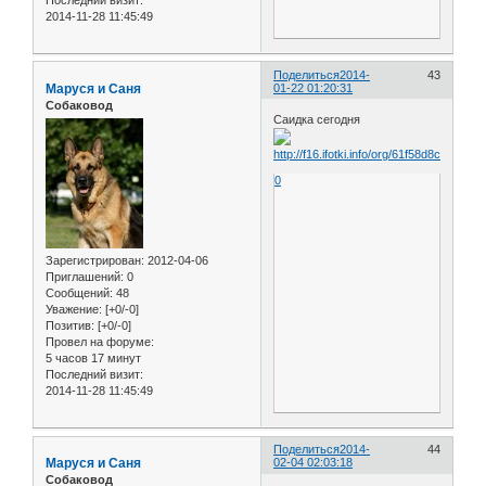
Последний визит:
2014-11-28 11:45:49
Поделиться
2014-
43
Маруся и Саня
01-22 01:20:31
Собаковод
Саидка сегодня
0
Зарегистрирован
: 2012-04-06
Приглашений:
0
Сообщений:
48
Уважение:
[+0/-0]
Позитив:
[+0/-0]
Провел на форуме:
5 часов 17 минут
Последний визит:
2014-11-28 11:45:49
Поделиться
2014-
44
Маруся и Саня
02-04 02:03:18
Собаковод