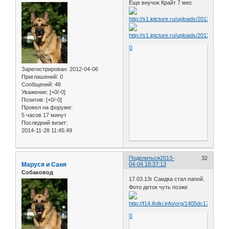
Еще внучок Крайт 7 мес
0
Зарегистрирован
: 2012-04-06
Приглашений:
0
Сообщений:
48
Уважение:
[+0/-0]
Позитив:
[+0/-0]
Провел на форуме:
5 часов 17 минут
Последний визит:
2014-11-28 11:45:49
Поделиться
2013-
32
Маруся и Саня
04-04 18:37:13
Собаковод
17.03.13г Саидка стал папой.
Фото деток чуть позже
0