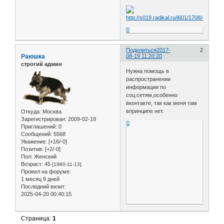
0
Поделиться
2017-
2
Раюшка
08-19 11:20:20
строгий админ
Нужна помощь в
распространении
информации по
соц.сетям,особенно
вконтакте, так как меня там
впринципе нет.
Откуда:
Москва
Зарегистрирован
: 2009-02-18
0
Приглашений:
0
Сообщений:
5568
Уважение:
[+16/-0]
Позитив:
[+2/-0]
Пол:
Женский
Возраст:
45
[1980-11-13]
Провел на форуме:
1 месяц 9 дней
Последний визит:
2025-04-20 00:40:15
Страница:
1