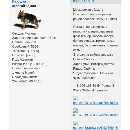
Раюшка
08-19 11:19:39
строгий админ
Московская область
Орехово-Зуевский район
район.поселок Новый Снопок.
Сегодня ночью убежал
взрослый гладкошерстный
Откуда:
Москва
фокстерьер, кобель,корпус
Зарегистрирован
: 2009-02-18
белого окраса, темно рыжая
Приглашений:
0
голова, без ошейника. Клеймо
Сообщений:
5568
есть.
Уважение:
[+16/-0]
Это дачи в районе поселка
Позитив:
[+2/-0]
Новый Снопок -
Пол:
Женский
Возраст:
45
Заря,Рубин,Ветерок,Восток.
[1980-11-13]
Провел на форуме:
Рядом Орбита,
1 месяц 9 дней
Ягодка,Здоровье, Майский
Последний визит:
чуть подальше.
2025-04-20 00:40:15
т. 8-926-163-50-54 Раиса, 8-
962-970-89-04 Татьяна