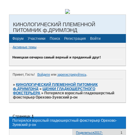
КИНОЛОГИЧЕСКИЙ ПЛЕМЕННОЙ
ПИТОМНИК ф.ДРИМЛЭНД
Форум
Участники
Поиск
Регистрация
Войти
Активные темы
Немецкая овчарка самый верный и преданный друг!
Привет, Гость!
Войдите
или
зарегистрируйтесь
.
»
КИНОЛОГИЧЕСКИЙ ПЛЕМЕННОЙ ПИТОМНИК
ф.ДРИМЛЭНД
»
ЩЕНКИ ГЛАДКОШЕРСТНОГО
ФОКСТЕРЬЕРА
»
Потерялся взрослый гладкошерстный
фокстерьер Орехово-Зуевский р-он
Страница:
1
Потерялся взрослый гладкошерстный фокстерьер Орехово-
Зуевский р-он
Поделиться
2017-
1