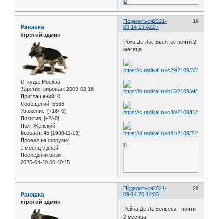
0
Поделиться
2021-
19
Раюшка
09-14 19:42:07
строгий админ
Роса Де Лос Вьентос почти 2
месяца
Откуда:
Москва
Зарегистрирован
: 2009-02-18
Приглашений:
0
Сообщений:
5568
Уважение:
[+16/-0]
Позитив:
[+2/-0]
Пол:
Женский
Возраст:
45
[1980-11-13]
Провел на форуме:
0
1 месяц 9 дней
Последний визит:
2025-04-20 00:40:15
Поделиться
2021-
20
Раюшка
09-14 20:14:03
строгий админ
Рейна Де Ла Бельеса - почти
2 месяца