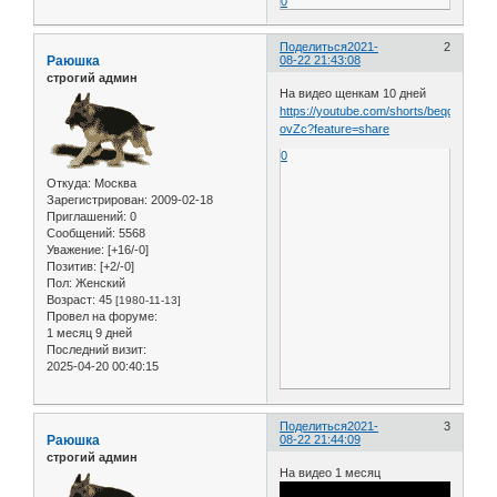
0
Поделиться
2021-
2
Раюшка
08-22 21:43:08
строгий админ
На видео щенкам 10 дней
https://youtube.com/shorts/beqg4O-
ovZc?feature=share
0
Откуда:
Москва
Зарегистрирован
: 2009-02-18
Приглашений:
0
Сообщений:
5568
Уважение:
[+16/-0]
Позитив:
[+2/-0]
Пол:
Женский
Возраст:
45
[1980-11-13]
Провел на форуме:
1 месяц 9 дней
Последний визит:
2025-04-20 00:40:15
Поделиться
2021-
3
Раюшка
08-22 21:44:09
строгий админ
На видео 1 месяц