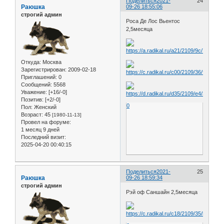
Поделиться
2021-
24
Раюшка
09-26 18:55:06
строгий админ
Роса Де Лос Вьентос
2,5месяца
Откуда:
Москва
Зарегистрирован
: 2009-02-18
Приглашений:
0
Сообщений:
5568
Уважение:
[+16/-0]
Позитив:
[+2/-0]
0
Пол:
Женский
Возраст:
45
[1980-11-13]
Провел на форуме:
1 месяц 9 дней
Последний визит:
2025-04-20 00:40:15
Поделиться
2021-
25
Раюшка
09-26 18:59:34
строгий админ
Рэй оф Саншайн 2,5месяца