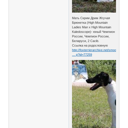
Мать Скрим Дрим Жгучая
Брюнетка (High Mountain
Ladies Man х High Mountain
Kaledoscope)- юный Чемпион
России, Чемпион России,
Беларуси, 2 Cacib.
Ссылка на родословную
http://foxterrierarchive.net/smooth/det
… p?id=77259