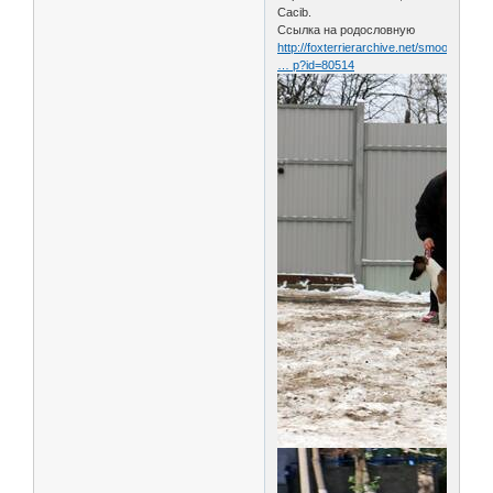
Cacib.
Ссылка на родословную
http://foxterrierarchive.net/smooth/det
… p?id=80514