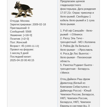
Предлагаем щенков
гладкошерстного
фокстерьера. Дата рождения
17.07.21г. Окрас триколор и
бело-рыжий. Свободны 1
кобель бело-рыжий и 1 сука
Откуда:
Москва
бело-рыжая.
Зарегистрирован
: 2009-02-18
Приглашений:
0
1. Рэй оф Саншайн - бело-
Сообщений:
5568
рыжий - г.Обнинск
Уважение:
[+16/-0]
2. Рагху Эль Тичо -
Позитив:
[+2/-0]
трехцветный - МО г.Коломна
Пол:
Женский
Возраст:
45
3. Рейна Де Ла Бельеса -
[1980-11-13]
Провел на форуме:
бело-рыжая - г.Ярославль
1 месяц 9 дней
4. Роса Де Лос Вьентос -
Последний визит:
бело-рыжая - Пензенская
2025-04-20 00:40:15
область
5. Ранетка Рэдиант Бьюти -
трехцветная - Беларусь
г.Минск
Отец Даймон Раш фром
Дримлэнд (Белый из
Компании Себастьяна х
Даймондо Росси) - Юный
Чемпион России, Беларуси,
НКП, Чемпион России,
Беларуси, НКП, Чемпион
Европы в системе iku, 3