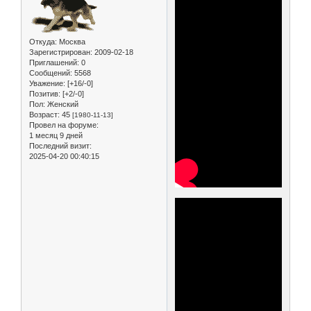
Откуда:
Москва
Зарегистрирован
: 2009-02-18
Приглашений:
0
Сообщений:
5568
Уважение:
[+16/-0]
Позитив:
[+2/-0]
Пол:
Женский
Возраст:
45
[1980-11-13]
Провел на форуме:
1 месяц 9 дней
Последний визит:
2025-04-20 00:40:15