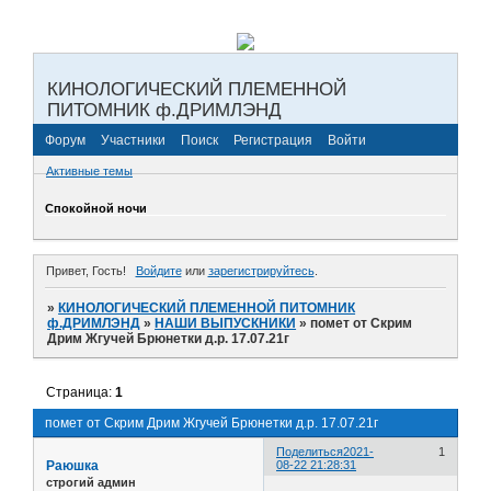
КИНОЛОГИЧЕСКИЙ ПЛЕМЕННОЙ
ПИТОМНИК ф.ДРИМЛЭНД
Форум
Участники
Поиск
Регистрация
Войти
Активные темы
Спокойной ночи
Привет, Гость!
Войдите
или
зарегистрируйтесь
.
»
КИНОЛОГИЧЕСКИЙ ПЛЕМЕННОЙ ПИТОМНИК
ф.ДРИМЛЭНД
»
НАШИ ВЫПУСКНИКИ
»
помет от Скрим
Дрим Жгучей Брюнетки д.р. 17.07.21г
Страница:
1
помет от Скрим Дрим Жгучей Брюнетки д.р. 17.07.21г
Поделиться
2021-
1
Раюшка
08-22 21:28:31
строгий админ